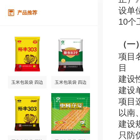
设单
产品推荐
10
（一
项目
目
建设
玉米包装袋 四边
玉米包装袋 四边
建设
项目
以南、
建设规
只防