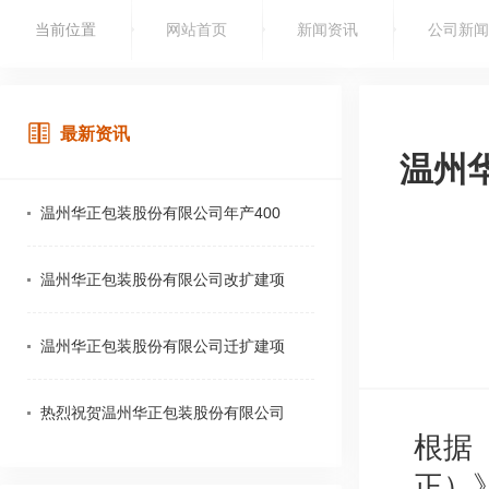
当前位置
网站首页
新闻资讯
公司新闻
最新资讯
温州
温州华正包装股份有限公司年产400
温州华正包装股份有限公司改扩建项
温州华正包装股份有限公司迁扩建项
热烈祝贺温州华正包装股份有限公司
根据
正）