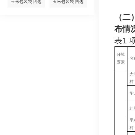
玉米包装袋 四边
玉米包装袋 四边
（二
布情
表1
环境
名
要素
大
村
华
红
平
村