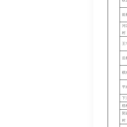
联
前
河
村
王
后
棋
平
下
梧
郭
村