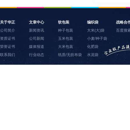
关于华正
文章中心
软包装
编织袋
战略合
公司简介
新闻资讯
种子包装
大米(大)袋
百度搜
资质证书
公司新闻
玉米包装
小麦/种子袋
荣誉证书
媒体报道
大米包装
化肥袋
联系我们
行业动态
纸质/无纺布袋
水泥袋