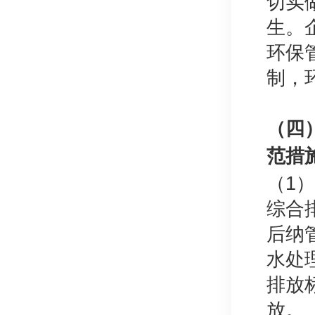
切实
生。
环保
制，
（四
范措
（1
综合排
后纳
水处
排放标
放。