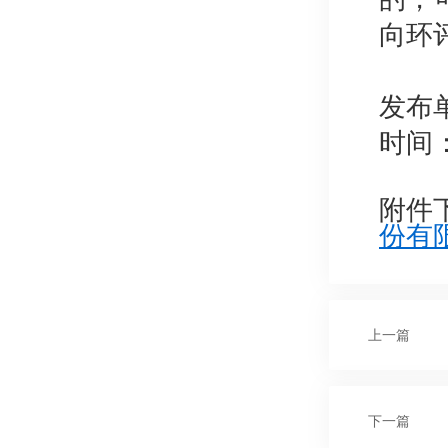
向环
发布
时间：
附件
份有限
上一篇
下一篇