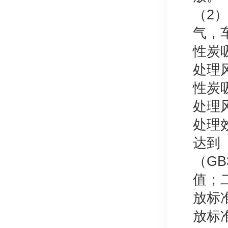
（2
气，
性炭
处理风
性炭
处理风
处理
达到
（GB
值；
放标准
放标