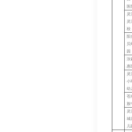
医
灵
灵
校
阳
贝
园
汝
惠
灵
小
幼
苍
族
灵
城
儿