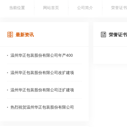
当前位置
网站首页
公司简介
荣誉证书
最新资讯
荣誉证书
温州华正包装股份有限公司年产400
温州华正包装股份有限公司改扩建项
温州华正包装股份有限公司迁扩建项
热烈祝贺温州华正包装股份有限公司