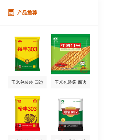
产品推荐
玉米包装袋 四边
玉米包装袋 四边