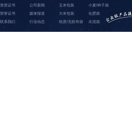
资质证书
公司新闻
玉米包装
小麦/种子袋
荣誉证书
媒体报道
大米包装
化肥袋
联系我们
行业动态
纸质/无纺布袋
水泥袋